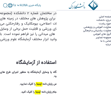
پايگاه خبری AUNA
Fa
آزمایشگاه - علوم ورزشی
زمایشگاه دانشکده علوم ورزشی واقع در ساختمان شماره 2 دانشکده (مجموعه
صفحه اصلی
ورزشی فجر) شامل بخش های متنوعی برای پژوهش های مختلف در زمینه های
درباره دانشکده
فیزیولوژی ورزشی، آسیب شناسی و حرکات اصلاحی، بیومکانیک و رفتارحکتی می
حوزه ریاست
معاونت آموزشی و پژوهشی
باشد. مجاروت آزمایشگاه در کنار سالن های ورزشی و قابلیت حمل برخی از وسایل
معاونت پشتیبانی و فرهنگی
آزمایشگاهی امکان داده گیری در محیط های میدانی را نیز فراهم نموده است. با
گروه های آموزشی
مجموعه تصاویر
مراجعه به بخش ابزار اندازه گیری می توانید ابزار مختلف آزمایشگاه علوم ورزشی
تماس با ما
را مشاهده نمایید.
درباره
-
آیین نامه نحوه درخواست استفاده از آزمایشگاه
 جهت دریافت فرم
درخواست استفاده از آزمایشگاه یا وسایل آزمایشگاه به منظور اجرای طرح های
پژوهشی ویژه اعضاء هیئت علمی
اینجا
را کلیک نمایید.
- جهت دریافت فرم امانت وسایل آزمایشگاه درخصوص پایان نامه
اینجا
را کلیک نمایید
.
- به منظور دریافت فرم استفاده از آزمایشگاه جهت انجام پایان نامه
اینجا
را کلیک کنید.