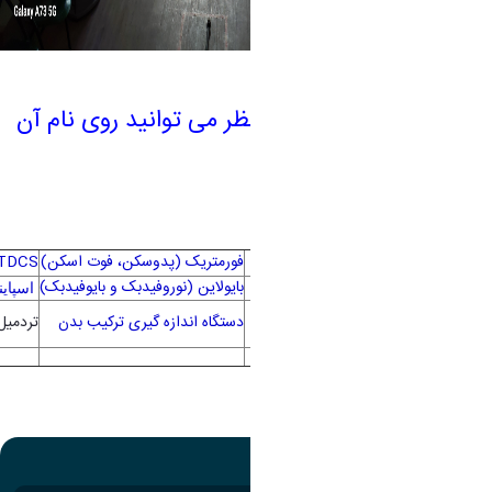
به منظور دیدن ابزار مورد نظر می توانید روی نام آن
کلیک کنید.
ابزار آزمایشگاهی
فورمتریک
(
پدوسکن
، فوت اسکن)
TDCS
الکترومایوگرافی
دوچرخه درازکش (Recumbent Bike)
بایولاین (نوروفیدبک و بایوفیدبک)
اسپای
تردمیل آزمایشگاهی (سنجش ECG و
دستگاه اندازه گیری ترکیب بدن
تردمی
...)