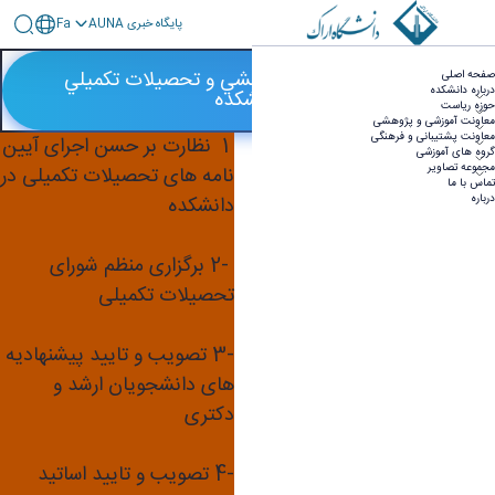
پايگاه خبری AUNA
Fa
درباره - علوم ورزشی
معاونت آموزشي ، پژوهشي و تحصيلات تكميلي
صفحه اصلی
درباره دانشکده
دانشكده
حوزه ریاست
معاونت آموزشی و پژوهشی
معاونت پشتیبانی و فرهنگی
ثبت نام، نظارت و مشاوره
1 نظارت بر حسن اجرای آیین
گروه های آموزشی
مجموعه تصاویر
تحصیلی دانشجویان
نامه های تحصیلات تکمیلی در
تماس با ما
درباره
کارشناسی
دانشکده
-2 برگزاری منظم شورای
ارزشیابی و به روز کردن
تحصیلات تکمیلی
سرفصل درس ها
-3 تصویب و تایید پیشنهادیه
های دانشجویان ارشد و
تعیین و نظارت برنامه آموزشی
دکتری
و امتحانی
-4 تصویب و تایید اساتید