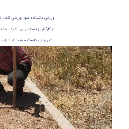
آماده سازي و خدمات عمومي فضاهاي ورزشي دانشكده علوم ورزشي انجام ش
به همت اداره خدمات عمومي دانشكده و كاركنان زحمتكش اين اداره ، خدم
بعد از يك دوره تعطيلات اماكن و تجهيزات ورزشي دانشكده به خاطر شرايط خ