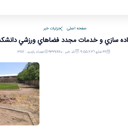
 - علوم ورزشی
صفحه اصلی
جزئیات خبر
اده سازي و خدمات مجدد فضاهاي ورزشي دانشكد
٣١ مايو ٢٠٢٦ ٠٩:٥٥
کد خبر : 9327860
تعداد بازدید : 387