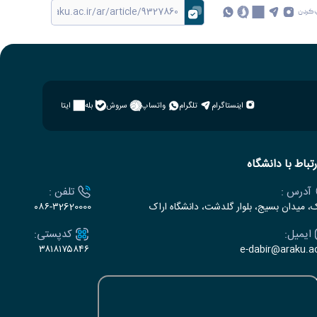
 کردن
اینستاگرام
تلگرام
واتساپ
سروش
بله
ایتا
رتباط با دانشگاه
آدرس :
تلفن :
ک، میدان بسیج، بلوار گلدشت، دانشگاه اراک
۰۸۶-۳2620000
ایمیل:
کدپستی:
۳۸۱۸۱۷۵۸۴۶
e-dabir@araku.ac