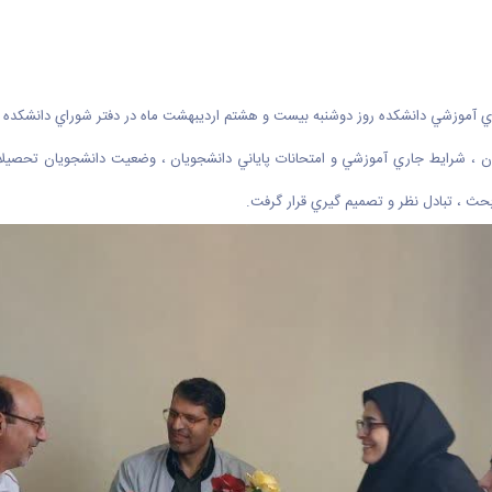
موزشي دانشكده روز دوشنبه بيست و هشتم ارديبهشت ماه در دفتر شوراي دانشكده برگ
شرايط جاري آموزشي و امتحانات پاياني دانشجويان ، وضعيت دانشجويان تحصيلات تكمي
حث ، تبادل نظر و تصميم گيري قرار گرفت.