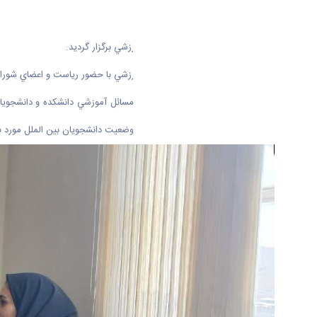
جلسه شوراي آموزشي دانشكده علوم ورزشي برگزار گرديد.
جلسه شوراي آموزشي دانشكده علوم ورزشي با حضور رياست و اعضاي شوراي آ
طي اين اين نشست مباحث مرتبط با مسائل آموزشي دانشكده و دانشجويان ، 
شرايط كنوني همچنين درباره مسائل و وضعيت دانشجويان بين الملل مورد ب