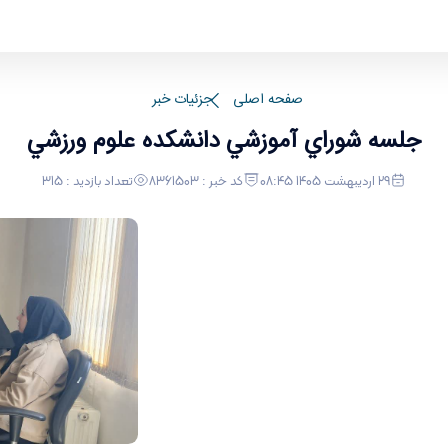
رزشی
صفحه اصلی
جزئیات خبر
جلسه شوراي آموزشي دانشكده علوم ورزشي
29 اردیبهشت 1405 08:45
کد خبر : 8361503
تعداد بازدید : 315