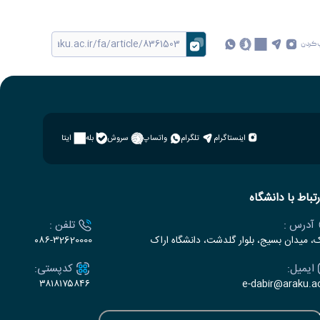
 کردن
اینستاگرام
تلگرام
واتساپ
سروش
بله
ایتا
رتباط با دانشگاه
آدرس :
تلفن :
ک، میدان بسیج، بلوار گلدشت، دانشگاه اراک
۰۸۶-۳2620000
ایمیل:
کدپستی:
۳۸۱۸۱۷۵۸۴۶
e-dabir@araku.ac