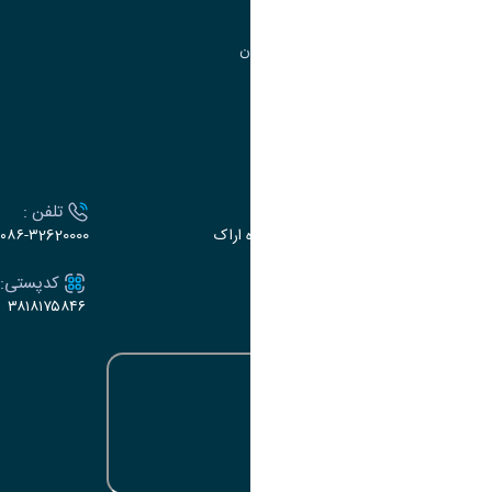
مرکز آموزش‌های تخصصی
گروه جذب و هدایت استعدادهای درخشان
تقویم آموزشی
ارتباط با دانشگاه
آدرس :
تلفن :
اراک، میدان بسیج، بلوار گلدشت، دانشگاه اراک
۰۸۶-۳2620000
ایمیل:
کدپستی:
۳۸۱۸۱۷۵۸۴۶
e-dabir@araku.ac.ir