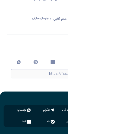
شماره تلفن كارشناس كميسيون موارد خواص ، خانم آقايي : 08632621710
اشتراک گذاری
چاپ کردن
اینستاگرام
تلگرام
واتساپ
سروش
بله
ایتا